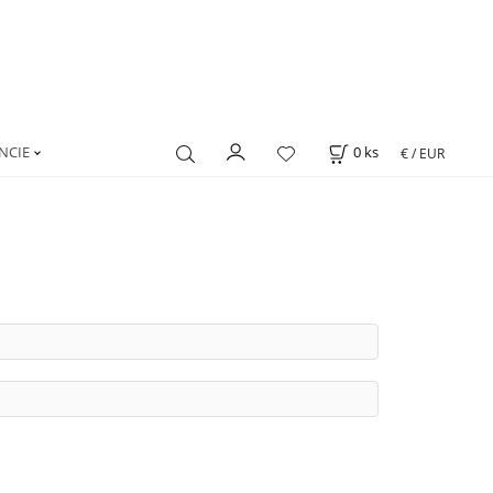
NCIE
0
ks
€ / EUR