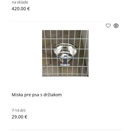
na sklade
420.00 €
Miska pre psa s držiakom
7-14 dní
29.00 €