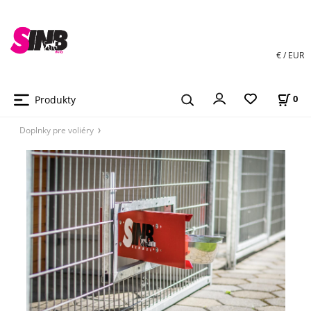
€ / EUR
Produkty
0
Doplnky pre voliéry