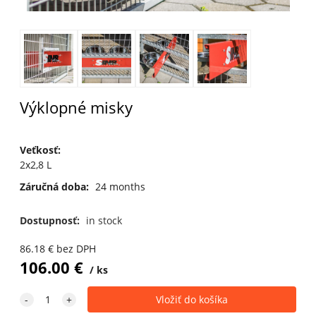
Výklopné misky
Veťkosť
:
2x2,8 L
Záručná doba:
24 months
Dostupnosť:
in stock
86.18
€
bez DPH
106.00
€
ks