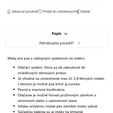
Sledovať produkt
Pridať do obľúbených
Zdielať
Popis
Potrebujete poradiť?
Misky pre psa s výklopným systémom na voliéru.
Otáčací systém, ktorá sa dá zabudovať do
mriežkových stenových prvkov
Je vhodná na umiestnenie max 2x 2,8-litrových misiek,
s ktorými je možné psa kŕmiť aj zvonka
Pevná a masívna konštrukcia
Otáčanie je možné fixovať pružinovým zámkom v
otvorenom alebo v zatvorenom stave
Vďaka uchyteniu misiek pes nemôže misku vybrať
Súčasťou balenia sú aj misky na kŕmenie