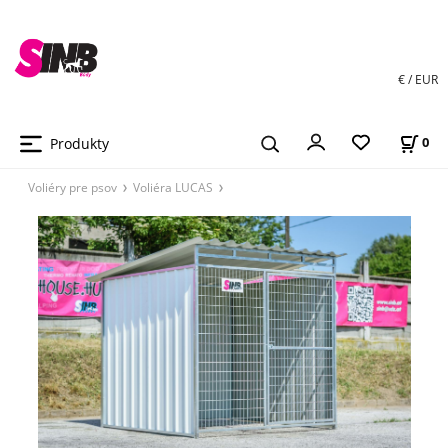
€ / EUR
Produkty
0
Voliéry pre psov
Voliéra LUCAS