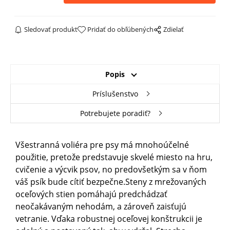
Sledovať produkt
Pridať do obľúbených
Zdielať
Popis
Príslušenstvo
Potrebujete poradiť?
Všestranná voliéra pre psy má mnohoúčelné
použitie, pretože predstavuje skvelé miesto na hru,
cvičenie a výcvik psov, no predovšetkým sa v ňom
váš psík bude cítiť bezpečne.Steny
z mrežovaných
oceľových stien
pomáhajú predchádzať
neočakávaným nehodám, a zároveň zaisťujú
vetranie. Vďaka robustnej oceľovej konštrukcii je