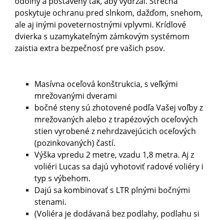
odolný a postavený tak, aby vydržal. Strecha
poskytuje ochranu pred slnkom, dažďom, snehom,
ale aj inými poveternostnými vplyvmi. Krídlové
dvierka s uzamykateľným zámkovým systémom
zaistia extra bezpečnosť pre vašich psov.
Masívna oceľová konštrukcia, s veľkými
mrežovanými dverami
bočné steny sú zhotovené podľa Vašej voľby z
mrežovaných alebo z trapézových oceľových
stien vyrobené z nehrdzavejúcich oceľových
(pozinkovaných) častí.
Výška vpredu 2 metre, vzadu 1,8 metra. Aj z
voliéri Lucas sa dajú vyhotoviť radové voliéry i
typ s výbehom.
Dajú sa kombinovať s LTR plnými bočnými
stenami.
(Voliéra je dodávaná bez podlahy, podlahu si